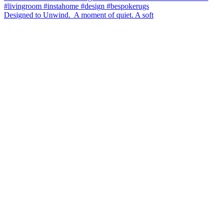
Designed to Unwind.⁠ ⁠ A moment of quiet.⁠ A soft