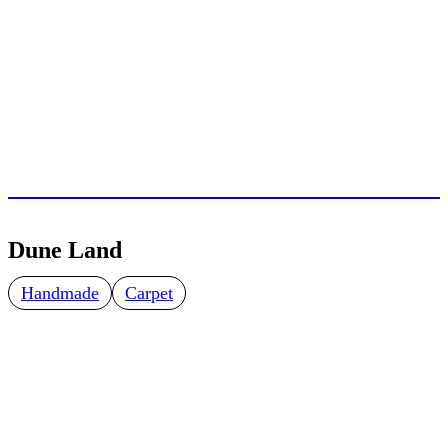
Dune Land
Handmade
Carpet